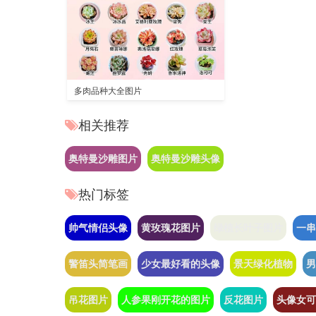
多肉品种大全图片
相关推荐
奥特曼沙雕图片
奥特曼沙雕头像
热门标签
帅气情侣头像
黄玫瑰花图片
绿植长叶子图片
一串
警笛头简笔画
少女最好看的头像
景天绿化植物
男
吊花图片
人参果刚开花的图片
反花图片
头像女可