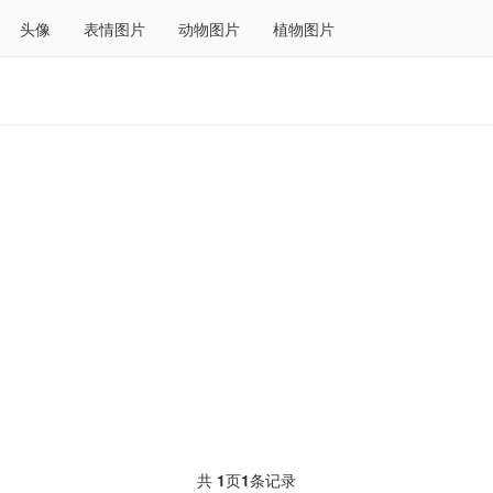
头像
表情图片
动物图片
植物图片
共
1
页
1
条记录