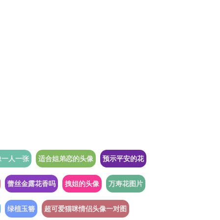
像一人一张
适合姐弟恋的头像
预示平安的花
蕾丝金露花香吗
拽姐的头像
万寿花图片
绿植玉簪
超可爱猫咪情侣头像一对图