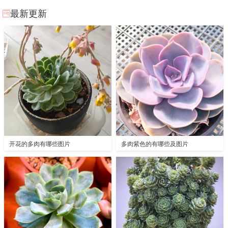
最新更新
开花的多肉有哪些图片
多肉紫色的有哪些及图片