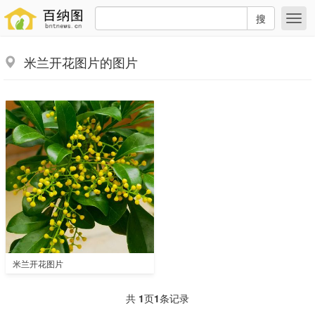
搜
米兰开花图片的图片
米兰开花图片
共
1
页
1
条记录