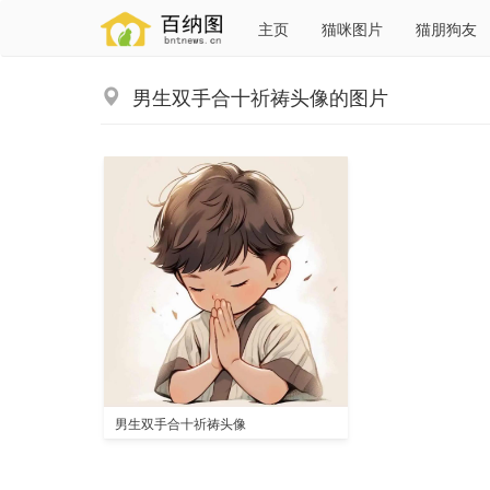
主页
猫咪图片
猫朋狗友
男生双手合十祈祷头像的图片
男生双手合十祈祷头像