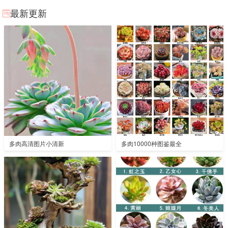
最新更新
多肉高清图片小清新
多肉10000种图鉴最全