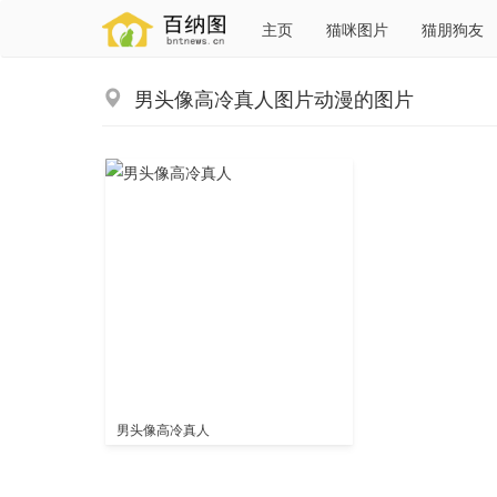
主页
猫咪图片
猫朋狗友
男头像高冷真人图片动漫的图片
男头像高冷真人