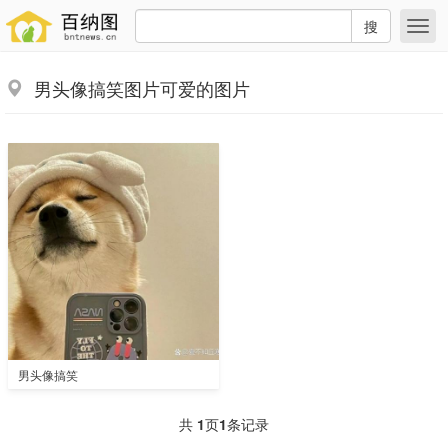
搜
男头像搞笑图片可爱的图片
男头像搞笑
共
1
页
1
条记录