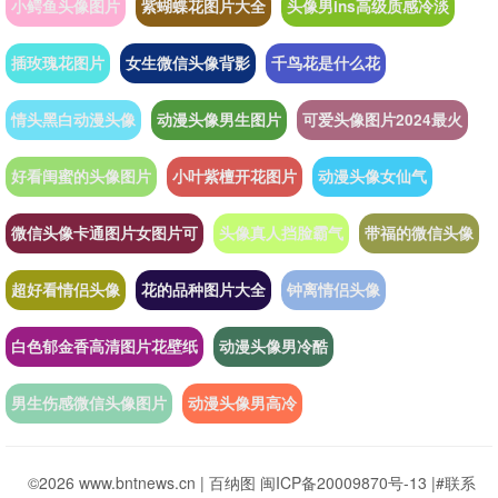
小鳄鱼头像图片
紫蝴蝶花图片大全
头像男ins高级质感冷淡
插玫瑰花图片
女生微信头像背影
千鸟花是什么花
情头黑白动漫头像
动漫头像男生图片
可爱头像图片2024最火
好看闺蜜的头像图片
小叶紫檀开花图片
动漫头像女仙气
微信头像卡通图片女图片可
头像真人挡脸霸气
带福的微信头像
超好看情侣头像
花的品种图片大全
钟离情侣头像
白色郁金香高清图片花壁纸
动漫头像男冷酷
男生伤感微信头像图片
动漫头像男高冷
©2026 www.bntnews.cn |
百纳图
闽ICP备20009870号-13
|
#联系