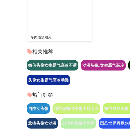
多肉翡翠图片
相关推荐
微信头像女生霸气高冷不露
动漫头像.女生霸气高冷
头像女生霸气高冷动漫
热门标签
自由女头像
适合做微信头像图片大全
微信成熟头像图
悲痛头像女动漫
部位女头像个性网
凹凸世界丹尼尔