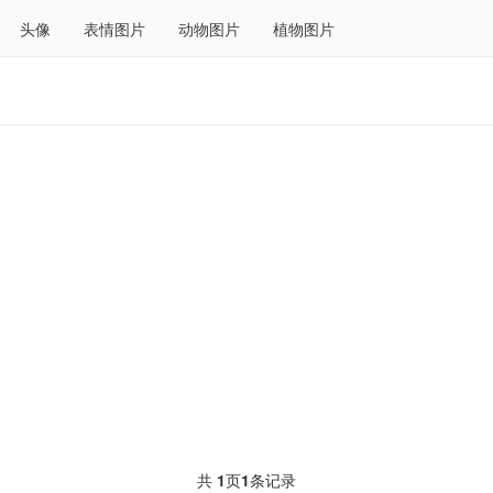
头像
表情图片
动物图片
植物图片
共
1
页
1
条记录