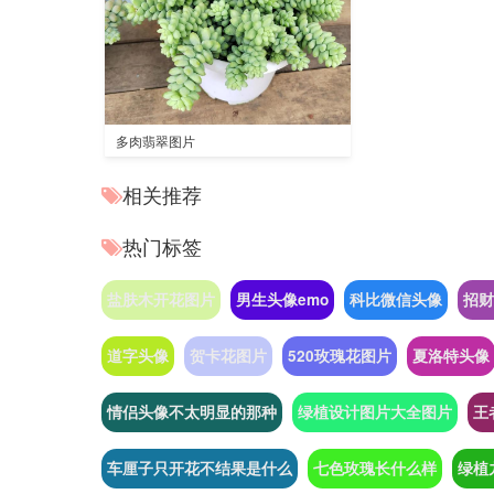
多肉翡翠图片
相关推荐
热门标签
盐肤木开花图片
男生头像emo
科比微信头像
招财
道字头像
贺卡花图片
520玫瑰花图片
夏洛特头像
情侣头像不太明显的那种
绿植设计图片大全图片
王
车厘子只开花不结果是什么
七色玫瑰长什么样
绿植