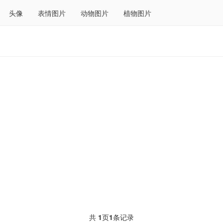
头像
表情图片
动物图片
植物图片
共
1
页
1
条记录