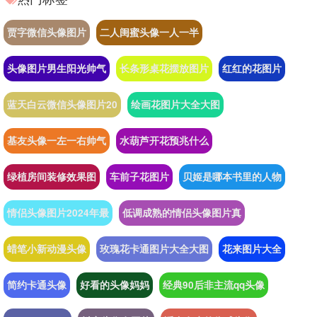
贾字微信头像图片
二人闺蜜头像一人一半
头像图片男生阳光帅气
长条形桌花摆放图片
红红的花图片
蓝天白云微信头像图片20
绘画花图片大全大图
基友头像一左一右帅气
水葫芦开花预兆什么
绿植房间装修效果图
车前子花图片
贝姬是哪本书里的人物
情侣头像图片2024年最
低调成熟的情侣头像图片真
蜡笔小新动漫头像
玫瑰花卡通图片大全大图
花来图片大全
简约卡通头像
好看的头像妈妈
经典90后非主流qq头像