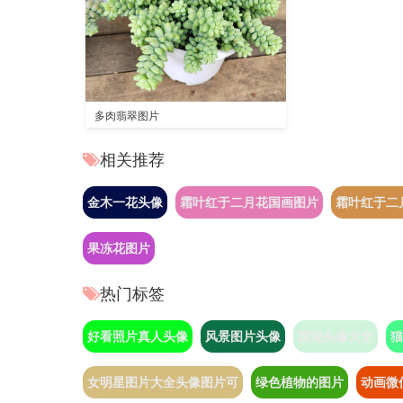
多肉翡翠图片
相关推荐
金木一花头像
霜叶红于二月花国画图片
霜叶红于二
果冻花图片
热门标签
好看照片真人头像
风景图片头像
国潮头像大全
猫
女明星图片大全头像图片可
绿色植物的图片
动画微