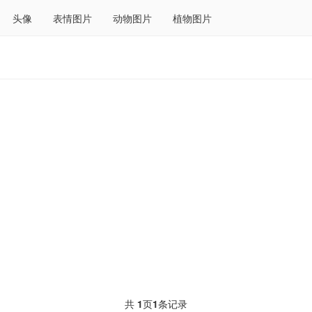
头像
表情图片
动物图片
植物图片
共
1
页
1
条记录