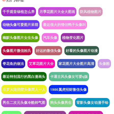
千手观音绿植怎么养
月季花图片大全大图画
防风植物图片
动物头像可爱图片呆萌
最近很火的情侣鸭子头像叫
幽默头像图片女生头像
汽车头像
植物变化图片
头像图片微信姓氏
好运的微信头像
好看的头像图片动漫
脊花鱼的做法
艾草花图片大全
家花图片大全图片高清
头像酷
最近特别流行的黑白漫画头
卡通古风头像女可爱q版
斗罗大陆闺蜜头像两人一人
1986属虎招财微信头像
男生二次元头像冷酷帅气图
狗头头像男生
背影头像女动漫手绘