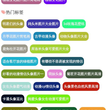
热门标签
明星们的头像
鸡头米图片大全图片
3d玫瑰花壁纸
月季花图片简笔画
古早动漫头像
动物头像图片大全
鹿角柱开花图片
库洛米头像可爱图片大全
适合客厅放的绿植图片
有哪些不容易被发现的情侣
好看的动漫情侣头像图片一
萌妹头像
菊苣开花图片图片高清
女生头像霸气动漫
动漫cp情侣头像
头像景色自然风景高清
卡通头像逗比
闺蜜头像女生动漫可爱图片