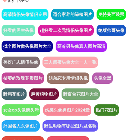
高清情侣头像情侣专用
适合家养的绿植图片
奥特曼西装照
好看的男生头像
超好看二次元情侣头像图片
绝版帅哥头像
找个图片做头像图片大全
高冷男头像真人图片高清
美伢广志情侣头像
三人闺蜜头像大全一人一张
枯萎的玫瑰花瓣图片
姐弟恋专用情侣头像
头像全黑
野扇花图片
麻黄植物图片
野百合花图片大全
女女cp头像情头污
伤感头像男图片2024最
贴门花图片
外国名人头像图片
野生动物有哪些图片及名称