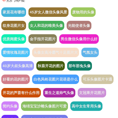
家居花有哪些
45岁女人微信头像风景
废物用的头像
纹身花图片女
女人和花的唯美头像
光能使者头像
优质闺蜜头像
金手指开花图片
男生微信头像用什么好
爱情玫瑰花图片
头像女高冷霸气十足图片大
气氛女头
40岁大叔头像高清
秋葵开花的图片
那年那兔头像
好看的花的图片
白色风铃花图片花语是什么
可乐头像图片卡通
开花的芦荟有什么作用
重生之道帅气头像
文冠果开花图片
简约头像
海绵宝宝沙雕头像图片可爱
高中女生常用头像