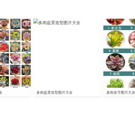
全
多肉盆景造型图片大全
多肉名字图片大