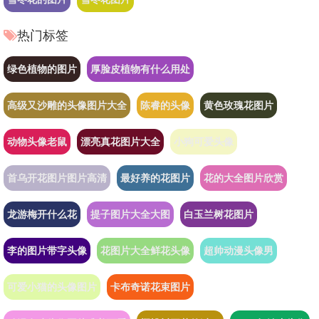
热门标签
绿色植物的图片
厚脸皮植物有什么用处
高级又沙雕的头像图片大全
陈睿的头像
黄色玫瑰花图片
动物头像老鼠
漂亮真花图片大全
小狗可爱头像
首乌开花图片图片高清
最好养的花图片
花的大全图片欣赏
龙游梅开什么花
提子图片大全大图
白玉兰树花图片
李的图片带字头像
花图片大全鲜花头像
超帅动漫头像男
可爱小猫的头像图片
卡布奇诺花束图片