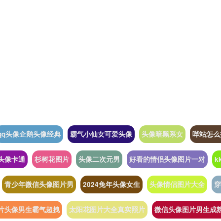
qq头像企鹅头像经典
霸气小仙女可爱头像
头像暗黑系女
哔站怎么
头像卡通
杉树花图片
头像二次元男
好看的情侣头像图片一对
k
青少年微信头像图片男
2024兔年头像女生
头像情侣图片大全
穿
片头像男生霸气超拽
太阳花图片大全真实照片
微信头像图片男生成