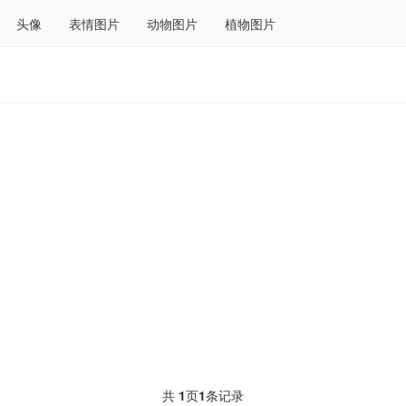
头像
表情图片
动物图片
植物图片
共
1
页
1
条记录