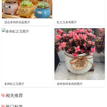
适合多肉的花盆图片
虹之玉多肉图片
多肉虹之玉图片
各种各样多肉的图片
相关推荐
热门标签