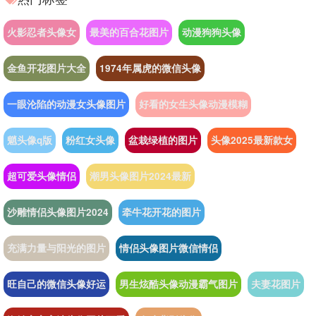
火影忍者头像女
最美的百合花图片
动漫狗狗头像
金鱼开花图片大全
1974年属虎的微信头像
一眼沦陷的动漫女头像图片
好看的女生头像动漫模糊
魈头像q版
粉红女头像
盆栽绿植的图片
头像2025最新款女
超可爱头像情侣
潮男头像图片2024最新
沙雕情侣头像图片2024
牵牛花开花的图片
充满力量与阳光的图片
情侣头像图片微信情侣
旺自己的微信头像好运
男生炫酷头像动漫霸气图片
夫妻花图片