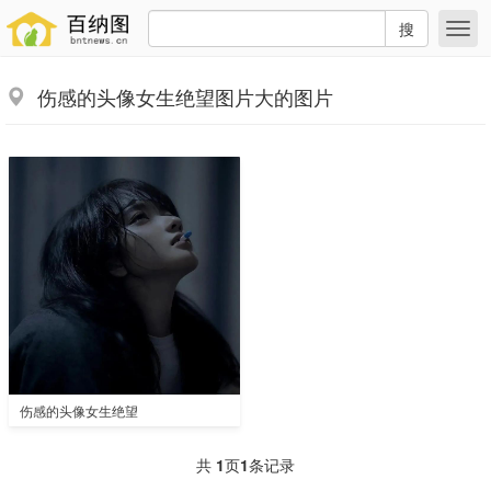
搜
伤感的头像女生绝望图片大的图片
伤感的头像女生绝望
共
1
页
1
条记录