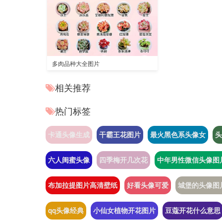
多肉品种大全图片
相关推荐
热门标签
卡通头像生成
干霸王花图片
最火黑色系头像女
头
六人闺蜜头像
四季梅开几次花
中年男性微信头像图
布加拉提图片高清壁纸
好看头像可爱
城堡的头像图
qq头像经典
小仙女植物开花图片
豆蔻开花什么意思