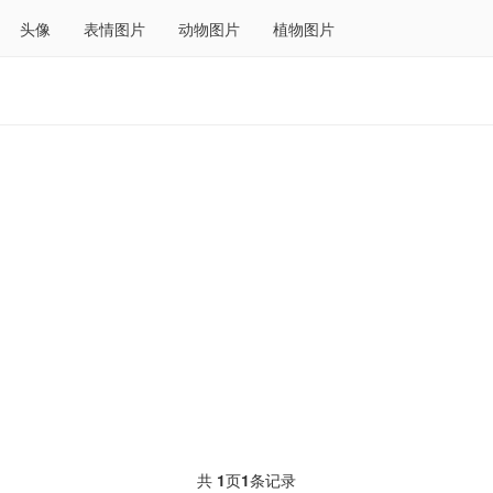
头像
表情图片
动物图片
植物图片
共
1
页
1
条记录