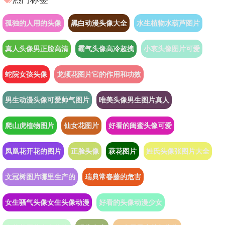
孤独的人用的头像
黑白动漫头像大全
水生植物水葫芦图片
真人头像男正脸高清
霸气头像高冷超拽
小哀头像图片可爱
蛇院女孩头像
龙须花图片它的作用和功效
男生动漫头像可爱帅气图片
唯美头像男生图片真人
爬山虎植物图片
仙女花图片
好看的闺蜜头像可爱
凤凰花开花的图片
正脸头像
萩花图片
姓氏头像张图片大全
文冠树图片哪里生产的
瑞典常春藤的危害
女生骚气头像女生头像动漫
好看的头像动漫少女