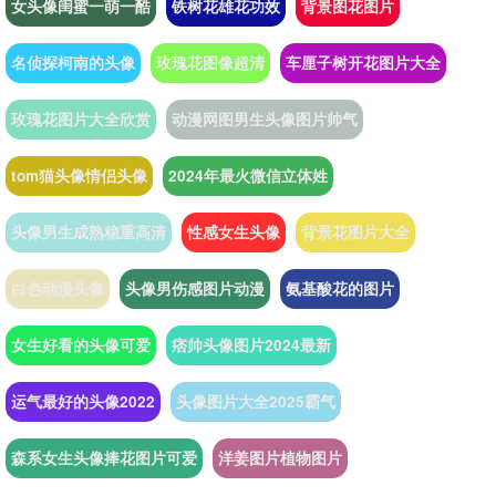
女头像闺蜜一萌一酷
铁树花雄花功效
背景图花图片
名侦探柯南的头像
玫瑰花图像超清
车厘子树开花图片大全
玫瑰花图片大全欣赏
动漫网图男生头像图片帅气
tom猫头像情侣头像
2024年最火微信立体姓
头像男生成熟稳重高清
性感女生头像
背景花图片大全
白色动漫头像
头像男伤感图片动漫
氨基酸花的图片
女生好看的头像可爱
痞帅头像图片2024最新
运气最好的头像2022
头像图片大全2025霸气
森系女生头像捧花图片可爱
洋姜图片植物图片