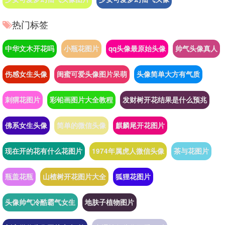
热门标签
中华文木开花吗
小瓶花图片
qq头像最原始头像
帅气头像真人
伤感女生头像
闺蜜可爱头像图片呆萌
头像简单大方有气质
刺猬花图片
彩铅画图片大全教程
发财树开花结果是什么预兆
佛系女生头像
简单的微信头像
麒麟尾开花图片
现在开的花有什么花图片
1974年属虎人微信头像
茶与花图片
瓶盖花瓶
山楂树开花图片大全
狐狸花图片
头像帅气冷酷霸气女生
地肤子植物图片