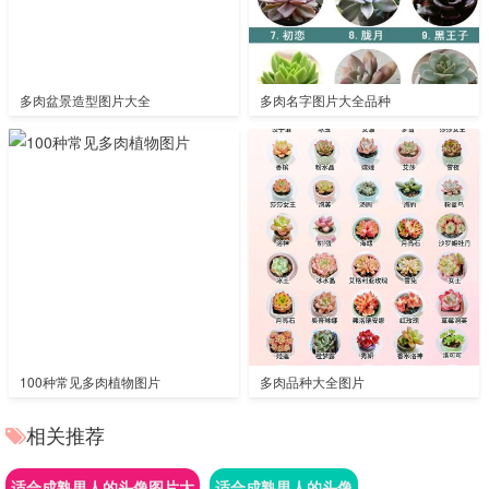
多肉盆景造型图片大全
多肉名字图片大全品种
100种常见多肉植物图片
多肉品种大全图片
相关推荐
适合成熟男人的头像图片大
适合成熟男人的头像