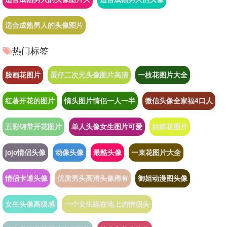
适合成熟男人的头像图片
热门标签
脸画花图片
蛋仔二次元头像图片高清
一枝花图片大全
红薯开花的图片
情头图片情侣一人一半
微信头像全家福4口人
五彩锦带开花图片
单人头像女生图片可爱
姑娘花图片
jojo情侣头像
动像头像
最酷头像
一束花图片大全
情侣卡通头像
优质男头高清头像稀有
御姐动漫图头像
女生头像高级感
一个女生跪在地上的情侣头