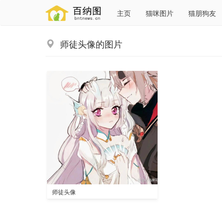
主页
猫咪图片
猫朋狗友
师徒头像的图片
师徒头像