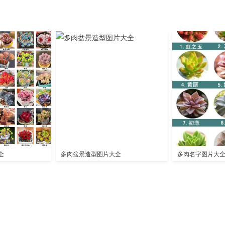
全
多肉盆景造型图片大全
多肉名字图片大