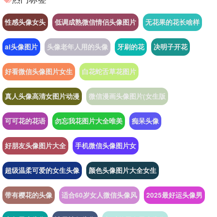
性感头像女头
低调成熟微信情侣头像图片
无花果的花长啥样
ai头像图片
头像老年人用的头像
牙刷的花
决明子开花
好看微信头像图片女生
白花蛇舌草花图片
真人头像高清女图片动漫
微信漫画头像图片(女生版
可可花的花语
勿忘我花图片大全唯美
痴呆头像
好朋友头像图片大全
手机微信头像图片女
超级温柔可爱的女生头像
颜色头像图片大全女生
带有樱花的头像
适合60岁女人微信头像风
2025最好运头像男