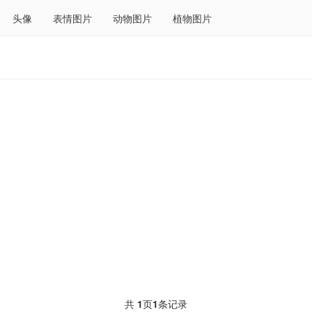
头像
表情图片
动物图片
植物图片
共
1
页
1
条记录