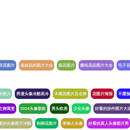
咬花图片
孤独花的图片大全
孤花图片
撕纸花朵图片大全
毛子
的图片
男漫头像冷酷高冷
木槿花图片及名称
花图片海报
不露
之舞寓意
2024头像新款
男头欧美
少女头像
好看的挂件图片大
看的头像图片冷酷
刺桐花图片
青铜人头像
好看的真人头像图片男