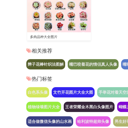
多肉品种大全图片
相关推荐
辫子花棒针织法图解
嘴巴咬着花的情侣真人头像
嘴
热门标签
白色系头像
文竹开花图片大全大图
手举花对着天空
植物绿墙图片大全
王者荣耀金木黑白头像图片
蝴蝶
适合做微信头像的山水画
哈利波特超帅头像
男生好