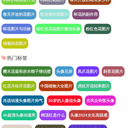
春天开放的花图片
给老师的花图片
蚌花的副作用
蚌花图片与功效
粉红色花朵图片微信头像
粉红色花图片
雏菊的花图片
热门标签
樱木花道和赤木晴子情侣壁
头像兄弟
凤爪花图片
刺苔花图片
红花月桂开花图片
中国植物大全图片
虎杖开花结果图片
肖战动漫头像图片帅气
30岁的人微信头像
古风女剑客头像
4k超清头像动漫男
鹤顶红是什么
头像2024女生高级感