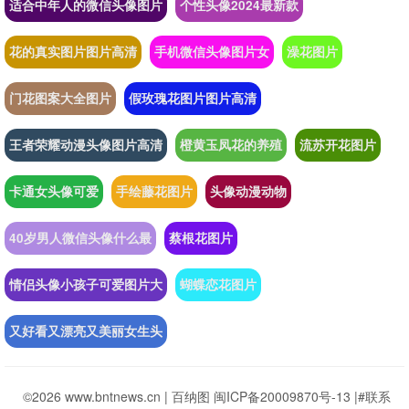
适合中年人的微信头像图片
个性头像2024最新款
花的真实图片图片高清
手机微信头像图片女
澡花图片
门花图案大全图片
假玫瑰花图片图片高清
王者荣耀动漫头像图片高清
橙黄玉凤花的养殖
流苏开花图片
卡通女头像可爱
手绘藤花图片
头像动漫动物
40岁男人微信头像什么最
蔡根花图片
情侣头像小孩子可爱图片大
蝴蝶恋花图片
又好看又漂亮又美丽女生头
©2026 www.bntnews.cn |
百纳图
闽ICP备20009870号-13
|
#联系