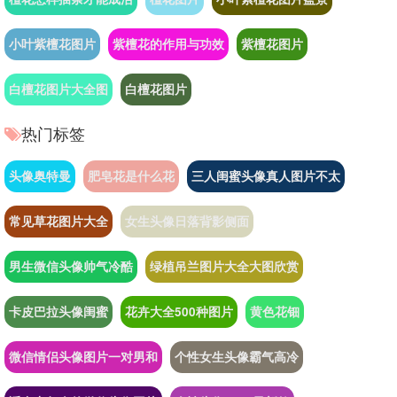
小叶紫檀花图片
紫檀花的作用与功效
紫檀花图片
白檀花图片大全图
白檀花图片
热门标签
头像奥特曼
肥皂花是什么花
三人闺蜜头像真人图片不太
常见草花图片大全
女生头像日落背影侧面
男生微信头像帅气冷酷
绿植吊兰图片大全大图欣赏
卡皮巴拉头像闺蜜
花卉大全500种图片
黄色花钿
微信情侣头像图片一对男和
个性女生头像霸气高冷