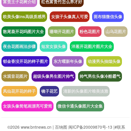
富贵王子花树介绍
红色富贵竹怎么养才好
欧美头像ins高级质感男
女孩子头像真人可爱
斑布猫微信头像
散尾葵开花吗图片大全
珊瑚开花图片
粉色花图片
山乌花图片
夜合花图画法步骤
短发女孩头像
洋葱开花图片图片大全
郁金香没开花的样子图片
东方曜新年头像
动漫男头抽烟头像
水观音花图片
超级头像男生图片帅气
帅气男生头像冷酷霸气
凤仙花开花的样子
镜子花艺
清新的头像图片唯美淡雅
女孩头像简笔画漂亮可爱简
微信卡通头像图片大全集
©2026 www.bntnews.cn |
百纳图
闽ICP备20009870号-13
|
#联系