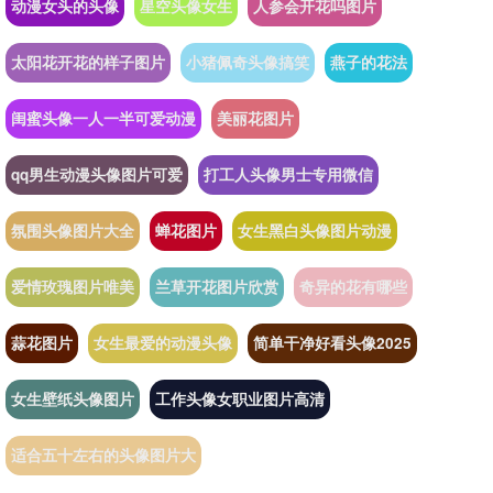
动漫女头的头像
星空头像女生
人参会开花吗图片
太阳花开花的样子图片
小猪佩奇头像搞笑
燕子的花法
闺蜜头像一人一半可爱动漫
美丽花图片
qq男生动漫头像图片可爱
打工人头像男士专用微信
氛围头像图片大全
蝉花图片
女生黑白头像图片动漫
爱情玫瑰图片唯美
兰草开花图片欣赏
奇异的花有哪些
蒜花图片
女生最爱的动漫头像
简单干净好看头像2025
女生壁纸头像图片
工作头像女职业图片高清
适合五十左右的头像图片大