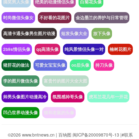
搞笑男人头像
绝美的动漫情侣头像
白菊花头像
时尚微信头像女
不好看的花图片
金边墨兰的养护与日常管理
高清卡通头像男生图片动漫
短发头像大全
放下头像
2b9s情侣头像
qq高清头像
纯风景情侣头像一对
楠树花图片
猪肝花的做法
可爱女宝宝头像
oo后头像
持刀头像
李的图片微信头像
富贵竹的图片大全大图
帅男头像图片动漫高冷
氛围感帅哥头像
虎耳兰花几年一开花
凹凸世界动漫头像
猫和老鼠的头像
©2026 www.bntnews.cn |
百纳图
闽ICP备20009870号-13
|
#联系