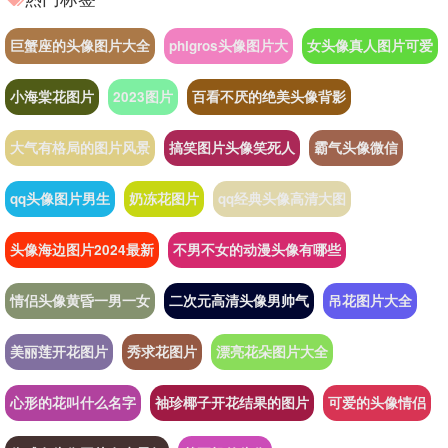
巨蟹座的头像图片大全
phigros头像图片大
女头像真人图片可爱
小海棠花图片
2023图片
百看不厌的绝美头像背影
大气有格局的图片风景
搞笑图片头像笑死人
霸气头像微信
qq头像图片男生
奶冻花图片
qq经典头像高清大图
头像海边图片2024最新
不男不女的动漫头像有哪些
情侣头像黄昏一男一女
二次元高清头像男帅气
吊花图片大全
美丽莲开花图片
秀求花图片
漂亮花朵图片大全
心形的花叫什么名字
袖珍椰子开花结果的图片
可爱的头像情侣