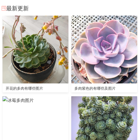
最新更新
开花的多肉有哪些图片
多肉紫色的有哪些及图片