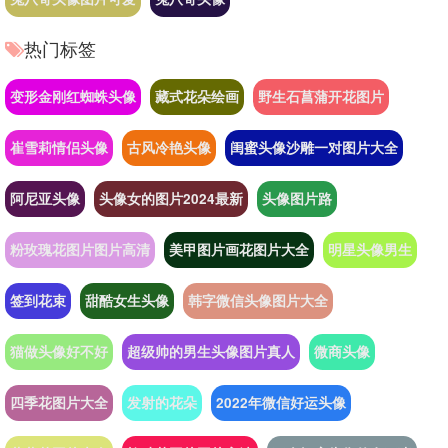
热门标签
变形金刚红蜘蛛头像
藏式花朵绘画
野生石菖蒲开花图片
崔雪莉情侣头像
古风冷艳头像
闺蜜头像沙雕一对图片大全
阿尼亚头像
头像女的图片2024最新
头像图片路
粉玫瑰花图片图片高清
美甲图片画花图片大全
明星头像男生
签到花束
甜酷女生头像
韩字微信头像图片大全
猫做头像好不好
超级帅的男生头像图片真人
微商头像
四季花图片大全
发射的花朵
2022年微信好运头像