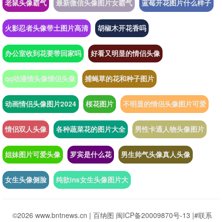
老鼠头像霸气
最新微信头像图片女霸气
蓝莓开花图片什么样子
火影忍者头像带土图片高清
胡椒木开花香吗
办公室收到花要带回家吗
好看又明显的情侣头像
qq动漫情头像情侣头像
捕蝇草的花和种子图片
动画情侣头像图片2024
桜花图片
不明显的情侣头像图片可爱
情侣双人头像
各种蔬菜花的图片大全
男性卡通人物头像图片
姐妹图片可爱头像
罗宾是什么花
男生帅气头像真人头像
女生头像侧脸
纯欲ins女生头像图片大
©2026 www.bntnews.cn |
百纳图
闽ICP备20009870号-13
|
#联系