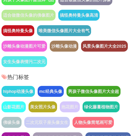
适合做微信头像的佛像图片
搞怪奥特曼头像高清
搞怪奥特曼头像
唯美微信头像图片大全有气
沙雕头像动漫图片可爱
沙雕头像动漫
风景头像图片大全2025
女生头像表情污二次元
热门标签
hiphop动漫头像
mc经典头像
男孩子微信头像图片大全超
山影花图片
美女照片头像
抱花图片
绿化藤蔓植物图片
佛缘头像
二次元双子座头像女生
人物头像简笔画可爱