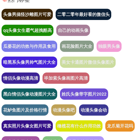
头像男搞怪沙雕图片可爱
二零二零年最好看的微信头
qq头像女生霸气超拽酷高
自己的动画头像
瓜蒌花的功效与作用及食用
画花脸图片大全
独眼男头像
暗黑系头像男帅气图片大全
美女卡通图片微信头像图片
情侣头像动漫高清
毕加索头像画图片高清
黑白情侣头像动漫图片大全
姓氏头像带字图片2022
花鲈鱼图片及价格行情
动漫头像吧
动漫头像会动
真实照片头像女图片可爱
橄榄花有什么作用功效
龙爪菊开花吗