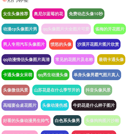
女生头像推荐
奥尼尔蓝莓的花
免费动态头像10秒
动漫cp头像图片男
qq头像图片大全图片可爱
雀梅的开花图片
男人专用汽车头像图片
愤怒的头像
沙漠开花图片图片欣赏
qq动漫情侣头像图片高清
常见的花图片及名称
最萌卡通头像
卡通头像女呆萌
qq男生动漫头像
单身头像男霸气图片真人
头像微信风景
山苏花是在什么季节开的
抖音头像风景
高端宴会桌花图片
头像动漫伤感
牛奶花是什么样子图片
好看的头像动漫男生帅气
白色系头像男
头像狗狗图片沙雕