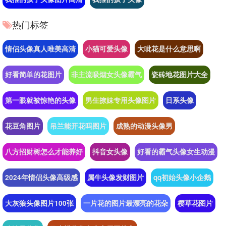
热门标签
情侣头像真人唯美高清
小猫可爱头像
大呲花是什么意思啊
好看简单的花图片
非主流吸烟女头像霸气
瓷砖地花图片大全
第一眼就被惊艳的头像
男生撩妹专用头像图片
日系头像
花豆角图片
吊兰能开花吗图片
成熟的动漫头像男
八方招财树怎么才能养好
抖音女头像
好看的霸气头像女生动漫
2024年情侣头像高级感
属牛头像发财图片
qq初始头像小企鹅
大灰狼头像图片100张
一片花的图片最漂亮的花朵
樱草花图片