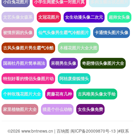
小白兔花图片
小学生闺蜜头像一对图片真
多肉玉蝶出状态图片
文艺头像女森系
文冠花图片
女生动漫头像二次元
超帅女头像
被情所困的头像
仙气头像男生霸气冷酷图片
卡通情头图片头像
古风头像图片男生霸气冷酷
木槿花图片大全大图
国画牡丹图片简单画法
呆萌男生头像
奇葩情侣头像图片大全
特别好看的情侣头像图片动
阿桔废柴狐情头
个种玫瑰花图片大全
爬藤花有几种
古风唯美头像女手绘
家里植物图片大全
猹是个什么动物
女生头像免费
©2026 www.bntnews.cn |
百纳图
闽ICP备20009870号-13
|
#联系