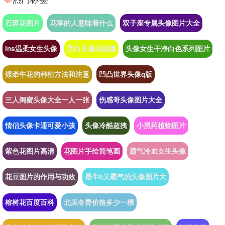
石斑花图片
花掌的人意味着什么
双子座专属头像图片大全
ins温柔女生头像
黑白头像高级感
头像女生干净白色系列图片
矮牵牛花的种植方法和注意
凹凸世界头像q版
三人闺蜜头像大全一人一张
伤感哥头像图片大全
情侣头像卡通可爱小孩
头像冷酷超拽
小黑药植物图片
紫色花图片高清
花图片手绘简笔画
霸气冷血女生头像
花豆图片的作用与功效
最牛b又霸气的头像图片大
榕树花百度百科
北美冬青价格多少一棵