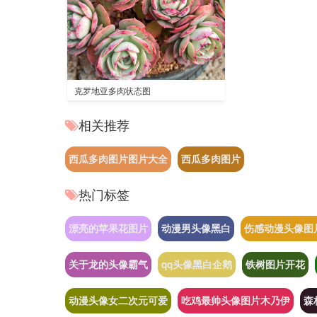
克罗地亚多肉状态图
相关推荐
西瓜多肉图片图片大全
西瓜多肉图片
热门标签
漂亮的苹果花图片
动漫男头像黑白
伤感动漫头像图
关于龙的头像霸气
qq头像黑白企鹅
铁树图片开花
动漫头像女二次元可爱
吃鸡最帅头像图片木乃伊
森