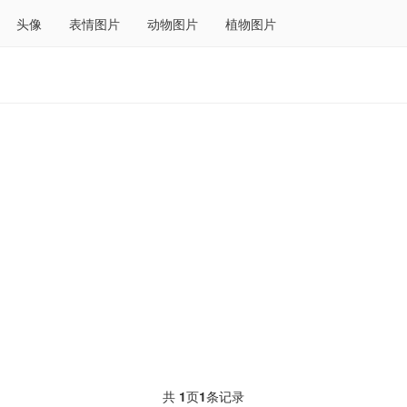
头像
表情图片
动物图片
植物图片
共
1
页
1
条记录