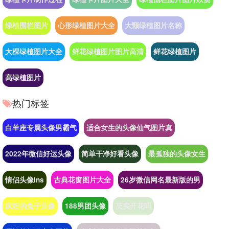
绿植围栏图片
心形绿植图片大全
大颗绿植图片名称
大棵绿植图片大全
鲜花绿植图片图片高清
鲜花绿植图片
高绿植图片
热门标签
白羊座专属头像男霸气
适合女生的头像仙气图片真
2022年微信好运头像
简单干净好看头像
最孤独的头像女生
情侣头像ins
古典花窗图片大全
26岁微信网名最新版的男
疯狂的兔子头像
188男团头像
芡实开花吗