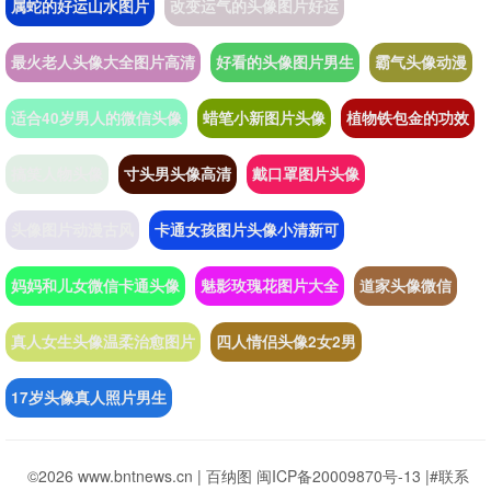
属蛇的好运山水图片
改变运气的头像图片好运
最火老人头像大全图片高清
好看的头像图片男生
霸气头像动漫
适合40岁男人的微信头像
蜡笔小新图片头像
植物铁包金的功效
搞笑人物头像
寸头男头像高清
戴口罩图片头像
头像图片动漫古风
卡通女孩图片头像小清新可
妈妈和儿女微信卡通头像
魅影玫瑰花图片大全
道家头像微信
真人女生头像温柔治愈图片
四人情侣头像2女2男
17岁头像真人照片男生
©2026 www.bntnews.cn |
百纳图
闽ICP备20009870号-13
|
#联系