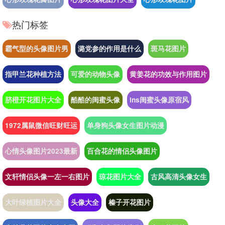
热门标签
霸气型的头像图片男
潞党参的作用是什么
斑马花图片
指甲兰花种植方法
可爱的动物头像
黄姜花的功效与作用图片
脐橙开花图片大全
酷酷的闺蜜头像
ins闺蜜头像原宿风
1972属鼠微信旺财旺运
单身狗头像女生图片动漫
心情头像图片2023最新
百合花的情侣头像图片
文轩情侣头像一左一右图片
琼花图片大全
古风高清头像女生
大叶绿植图片大全
头像大全
榛子开花图片