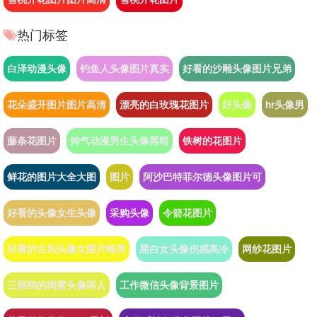
热门标签
白泽动漫头像
钓鱼人头像图片真实
好看的沙雕头像图片兄弟
花朵盛开图片图片高清
漂亮的白玫瑰花图片
好头像
hr头像男
藤条花图片
帅气动漫男生头像黑暗
铁树的花图片
鲜花的图片大全大图
图片
阿沙巴特菲尔德头像图片可
好看的头像女生头像
采购头像
令箭花图片
好看的古风头像女图片唯美
黑白女头像伤感高冷
网纱花图片
三丽鸥的闺蜜头像两人
工作微信头像背景图片