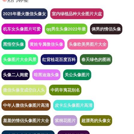
2025年最火微信头像女
室内绿植品种大全图片大盆
机车女头像图片可爱
qq男生头像2022年最
俩男的情侣头像
黑悟空头像
黄姓专属微信头像
头像欧美男图片大全
头像图片大全风景
红背桂花百度百科
春天绿色的图画
头像二人闺蜜
暗黑迪迦头像
关公头像图片
微信头像变成空白人头
中药辛夷花别名
中年人微信头像图片高清
皮卡丘头像图片高清
羞羞的情侣头像图片大全
紫桐花图片
超漂亮的头像女