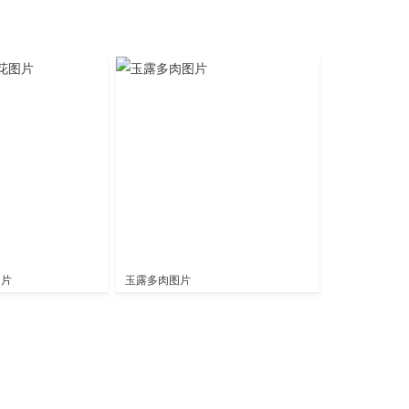
图片
玉露多肉图片