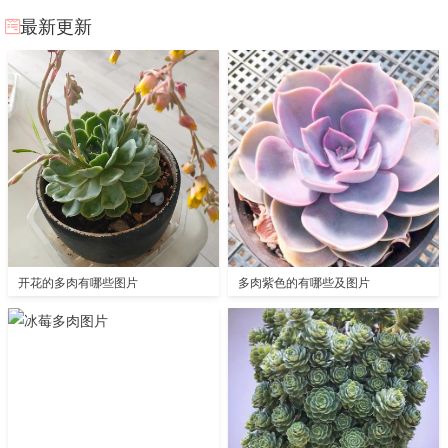
最新更新
开花的多肉有哪些图片
多肉紫色的有哪些及图片