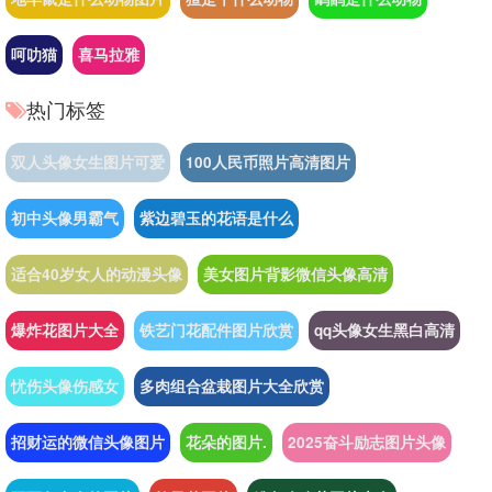
呵叻猫
喜马拉雅
热门标签
双人头像女生图片可爱
100人民币照片高清图片
初中头像男霸气
紫边碧玉的花语是什么
适合40岁女人的动漫头像
美女图片背影微信头像高清
爆炸花图片大全
铁艺门花配件图片欣赏
qq头像女生黑白高清
忧伤头像伤感女
多肉组合盆栽图片大全欣赏
招财运的微信头像图片
花朵的图片.
2025奋斗励志图片头像